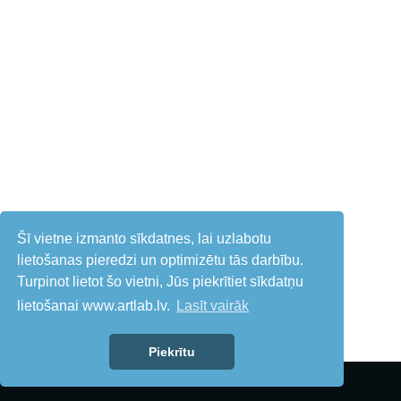
Šī vietne izmanto sīkdatnes, lai uzlabotu
lietošanas pieredzi un optimizētu tās darbību.
Turpinot lietot šo vietni, Jūs piekrītiet sīkdatņu
lietošanai www.artlab.lv.
Lasīt vairāk
Piekrītu