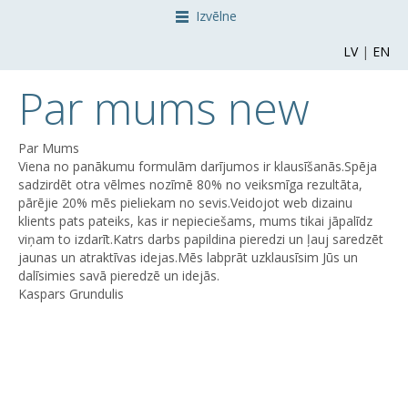
Izvēlne
LV
|
EN
Par mums new
Par Mums
Viena no panākumu formulām darījumos ir klausīšanās.Spēja
sadzirdēt otra vēlmes nozīmē 80% no veiksmīga rezultāta,
pārējie 20% mēs pieliekam no sevis.Veidojot web dizainu
klients pats pateiks, kas ir nepieciešams, mums tikai jāpalīdz
viņam to izdarīt.Katrs darbs papildina pieredzi un ļauj saredzēt
jaunas un atraktīvas idejas.Mēs labprāt uzklausīsim Jūs un
dalīsimies savā pieredzē un idejās.
Kaspars Grundulis